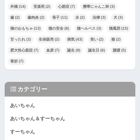
外猫
(14)
安楽死
(2)
心筋症
(7)
携帯にゃんこ杯
(3)
歯
(2)
歯肉炎
(2)
母子
(11)
水
(2)
法律
(3)
犬
(3)
猫のおもちゃ
(13)
猫の安全
(8)
猫ヘルペス
(3)
猫風邪
(15)
甘ったれ
(3)
生体販売
(2)
病気
(43)
笑い
(2)
箱
(2)
肥大性心筋症
(7)
血尿
(7)
誕生
(9)
誕生日
(6)
譲渡
(5)
骨折
(7)
カテゴリー
あいちゃん
あいちゃん＆すーちゃん
すーちゃん