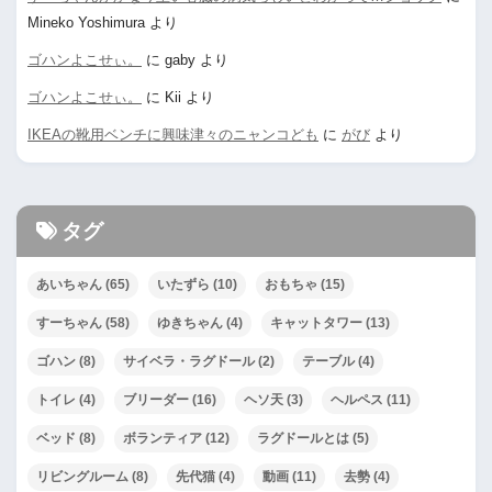
Mineko Yoshimura
より
ゴハンよこせぃ。
に
gaby
より
ゴハンよこせぃ。
に
Kii
より
IKEAの靴用ベンチに興味津々のニャンコども
に
がび
より
タグ
あいちゃん
(65)
いたずら
(10)
おもちゃ
(15)
すーちゃん
(58)
ゆきちゃん
(4)
キャットタワー
(13)
ゴハン
(8)
サイベラ・ラグドール
(2)
テーブル
(4)
トイレ
(4)
ブリーダー
(16)
ヘソ天
(3)
ヘルペス
(11)
ベッド
(8)
ボランティア
(12)
ラグドールとは
(5)
リビングルーム
(8)
先代猫
(4)
動画
(11)
去勢
(4)