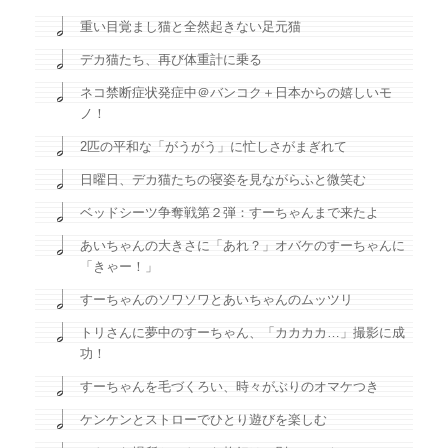
重い目覚まし猫と全然起きない足元猫
デカ猫たち、再び体重計に乗る
ネコ禁断症状発症中＠バンコク＋日本からの嬉しいモ
ノ！
2匹の平和な「がうがう」に忙しさがまぎれて
日曜日、デカ猫たちの寝姿を見ながらふと微笑む
ベッドシーツ争奪戦第２弾：すーちゃんまで来たよ
あいちゃんの大きさに「あれ？」オバケのすーちゃんに
「きゃー！」
すーちゃんのソワソワとあいちゃんのムッツリ
トリさんに夢中のすーちゃん、「カカカカ…」撮影に成
功！
すーちゃんを毛づくろい、時々がぶりのオマケつき
ケンケンとストローでひとり遊びを楽しむ