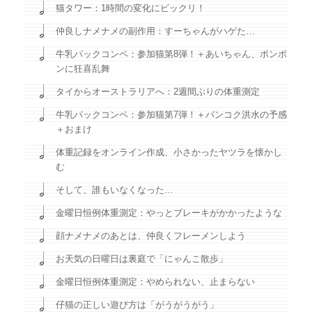
猫タワー：1時間の変化にビックリ！
仲良しナメナメの副作用：すーちゃんがハゲた…
牛乳パックコンペ：参加猫第8弾！＋あいちゃん、ポンポ
ンに狂喜乱舞
タイからオーストラリアへ：2週間ぶりの体重測定
牛乳パックコンペ：参加猫第7弾！＋バンコク洪水の予感
＋おまけ
体重記録をオンライン作成、小さかったヤツラを懐かし
む
そして、誰もいなくなった…
金曜日恒例体重測定：やっとブレーキがかかったような
顔ナメナメのあとは、仲良くフレーメンしよう
お天気の日曜日は裏庭で「にゃんこ散歩」
金曜日恒例体重測定：やめられない、止まらない
仔猫の正しい遊び方は「がうがうがう」