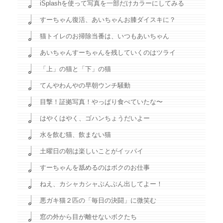
iSplashを使って写真を一部だけカラーにしてみる
すーちゃん復活、あいちゃんお膝ダイスキに？
猫トイレのお掃除当番は、いつもあいちゃん
あいちゃんすーちゃんを残していくのはツライ
「上」の猫と「下」の猫
てんやわんやの早朝ウンチ騒動
目撃！証拠写真！やっぱり食べていたな〜
はやくはやく、ゴハンちょうだいよー
水を飲む猫、飲まない猫
土曜日の朝は楽しいことがイッパイ
すーちゃんを舐めるのはボクのお仕事
ねえ、カシャカシャぶんぶん出してよー！
悪ガキ猫２匹の「毎日の決闘」に微笑む
窓の外から目が離せないボクたち