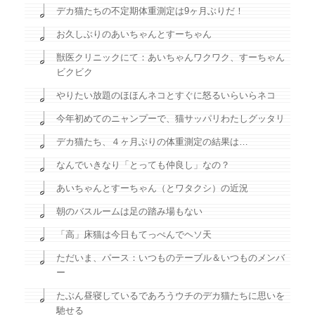
デカ猫たちの不定期体重測定は9ヶ月ぶりだ！
お久しぶりのあいちゃんとすーちゃん
獣医クリニックにて：あいちゃんワクワク、すーちゃん
ビクビク
やりたい放題のほほんネコとすぐに怒るいらいらネコ
今年初めてのニャンプーで、猫サッパリわたしグッタリ
デカ猫たち、４ヶ月ぶりの体重測定の結果は…
なんでいきなり「とっても仲良し」なの？
あいちゃんとすーちゃん（とワタクシ）の近況
朝のバスルームは足の踏み場もない
「高」床猫は今日もてっぺんでヘソ天
ただいま、パース：いつものテーブル＆いつものメンバ
ー
たぶん昼寝しているであろうウチのデカ猫たちに思いを
馳せる