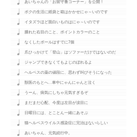
あいちゃんの「お留守番コーナー」を公開！
ボクの生活に紙袋と箱はかかせにゃ～いのです
イタズラほど面白いものはにゃ～いのです
腫れた右目のこと、ポイントカラーのこと
なくしたボールはすでに7個
爪ひっかけて「登山」はソファーだけではないのだ
ジャンプできなくてもよじのぼれるよ
ヘルペスの薬の値段に、思わず叫びそうになった
獣医のもとへ...車中にゃんにゃんと泣く
うーん、病気にしちゃ元気すぎるぞ
まだまだ心配、今度は左目が涙目に
日曜日には、とことん一緒にあそぶ
猫ヘルペスウイルス感染症に完治はないらしい
あいちゃん、元気続行中。