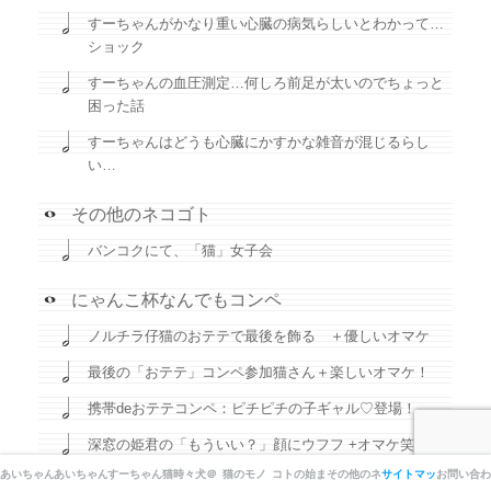
すーちゃんがかなり重い心臓の病気らしいとわかって…
ショック
すーちゃんの血圧測定…何しろ前足が太いのでちょっと
困った話
すーちゃんはどうも心臓にかすかな雑音が混じるらし
い…
その他のネコゴト
バンコクにて、「猫」女子会
にゃんこ杯なんでもコンペ
ノルチラ仔猫のおテテで最後を飾る ＋優しいオマケ
最後の「おテテ」コンペ参加猫さん＋楽しいオマケ！
携帯deおテテコンペ：ピチピチの子ギャル♡登場！
深窓の姫君の「もういい？」顔にウフフ +オマケ笑い
あいちゃん＆すーちゃん
あいちゃん
すーちゃん
猫時々犬＠オーストラリア
猫のモノ
コトの始まり
その他のネコゴト
サイトマップ
お問い合わ
「あいちゃん」が「マロンちゃん」を参加？