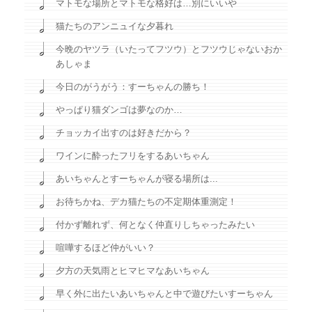
マトモな場所とマトモな格好は…別にいいや
猫たちのアンニュイな夕暮れ
今晩のヤツラ（いたってフツウ）とフツウじゃないおか
あしゃま
今日のがうがう：すーちゃんの勝ち！
やっぱり猫ダンゴは夢なのか…
チョッカイ出すのは好きだから？
ワインに酔ったフリをするあいちゃん
あいちゃんとすーちゃんが寝る場所は...
お待ちかね、デカ猫たちの不定期体重測定！
付かず離れず、何となく仲直りしちゃったみたい
喧嘩するほど仲がいい？
夕方の天気雨とヒマヒマなあいちゃん
早く外に出たいあいちゃんと中で遊びたいすーちゃん