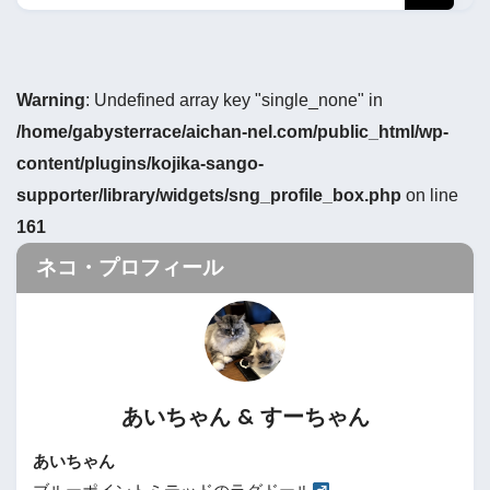
Warning
: Undefined array key "single_none" in
/home/gabysterrace/aichan-nel.com/public_html/wp-
content/plugins/kojika-sango-
supporter/library/widgets/sng_profile_box.php
on line
161
ネコ・プロフィール
あいちゃん & すーちゃん
あいちゃん