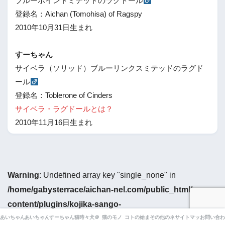
ブルーポイントミテッドのラグドール
登録名：Aichan (Tomohisa) of Ragspy
2010年10月31日生まれ
すーちゃん
サイベラ（ソリッド）ブルーリンクスミテッドのラグド
ール
登録名：Toblerone of Cinders
サイベラ・ラグドールとは？
2010年11月16日生まれ
Warning
: Undefined array key "single_none" in
/home/gabysterrace/aichan-nel.com/public_html/wp-
content/plugins/kojika-sango-
supporter/library/widgets/sng_profile_box.php
on line
あいちゃん＆すーちゃん
あいちゃん
すーちゃん
猫時々犬＠オーストラリア
猫のモノ
コトの始まり
その他のネコゴト
サイトマップ
お問い合わ