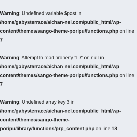
Warning
: Undefined variable $post in
/home/gabysterrace/aichan-nel.com/public_html/wp-
content/themes/sango-theme-poripu/functions.php
on line
7
Warning
: Attempt to read property "ID" on null in
/home/gabysterrace/aichan-nel.com/public_html/wp-
content/themes/sango-theme-poripu/functions.php
on line
7
Warning
: Undefined array key 3 in
/home/gabysterrace/aichan-nel.com/public_html/wp-
content/themes/sango-theme-
poripu/library/functions/prp_content.php
on line
18