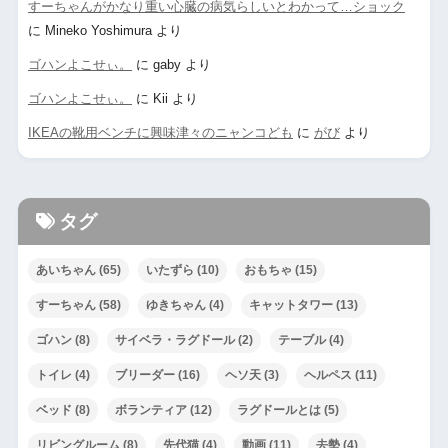
すーちゃんがかなり重い心臓の病気らしいとわかって…ショック
に
Mineko Yoshimura
より
ゴハンよこせぃ。
に
gaby
より
ゴハンよこせぃ。
に
Kii
より
IKEAの靴用ベンチに興味津々のニャンコども
に
がび
より
タグ
あいちゃん
(65)
いたずら
(10)
おもちゃ
(15)
すーちゃん
(58)
ゆきちゃん
(4)
キャットタワー
(13)
ゴハン
(8)
サイベラ・ラグドール
(2)
テーブル
(4)
トイレ
(4)
ブリーダー
(16)
ヘソ天
(3)
ヘルペス
(11)
ベッド
(8)
ボランティア
(12)
ラグドールとは
(5)
リビングルーム
(8)
先代猫
(4)
動画
(11)
去勢
(4)