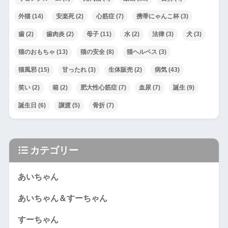
外猫
(14)
安楽死
(2)
心筋症
(7)
携帯にゃんこ杯
(3)
歯
(2)
歯肉炎
(2)
母子
(11)
水
(2)
法律
(3)
犬
(3)
猫のおもちゃ
(13)
猫の安全
(8)
猫ヘルペス
(3)
猫風邪
(15)
甘ったれ
(3)
生体販売
(2)
病気
(43)
笑い
(2)
箱
(2)
肥大性心筋症
(7)
血尿
(7)
誕生
(9)
誕生日
(6)
譲渡
(5)
骨折
(7)
カテゴリー
あいちゃん
あいちゃん＆すーちゃん
すーちゃん