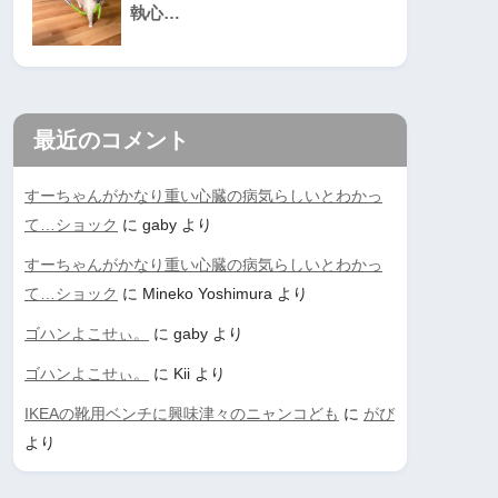
執心…
最近のコメント
すーちゃんがかなり重い心臓の病気らしいとわかっ
て…ショック
に
gaby
より
すーちゃんがかなり重い心臓の病気らしいとわかっ
て…ショック
に
Mineko Yoshimura
より
ゴハンよこせぃ。
に
gaby
より
ゴハンよこせぃ。
に
Kii
より
IKEAの靴用ベンチに興味津々のニャンコども
に
がび
より