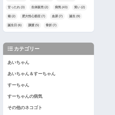
甘ったれ
(3)
生体販売
(2)
病気
(43)
笑い
(2)
箱
(2)
肥大性心筋症
(7)
血尿
(7)
誕生
(9)
誕生日
(6)
譲渡
(5)
骨折
(7)
カテゴリー
あいちゃん
あいちゃん＆すーちゃん
すーちゃん
すーちゃんの病気
その他のネコゴト