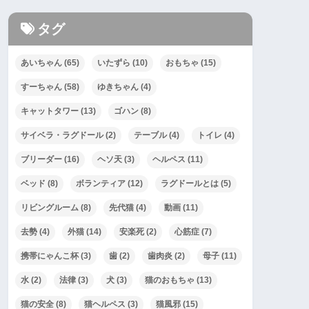
タグ
あいちゃん
(65)
いたずら
(10)
おもちゃ
(15)
すーちゃん
(58)
ゆきちゃん
(4)
キャットタワー
(13)
ゴハン
(8)
サイベラ・ラグドール
(2)
テーブル
(4)
トイレ
(4)
ブリーダー
(16)
ヘソ天
(3)
ヘルペス
(11)
ベッド
(8)
ボランティア
(12)
ラグドールとは
(5)
リビングルーム
(8)
先代猫
(4)
動画
(11)
去勢
(4)
外猫
(14)
安楽死
(2)
心筋症
(7)
携帯にゃんこ杯
(3)
歯
(2)
歯肉炎
(2)
母子
(11)
水
(2)
法律
(3)
犬
(3)
猫のおもちゃ
(13)
猫の安全
(8)
猫ヘルペス
(3)
猫風邪
(15)